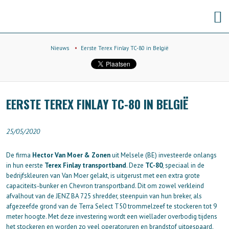
Nieuws
Eerste Terex Finlay TC-80 in België
EERSTE TEREX FINLAY TC-80 IN BELGIË
25/05/2020
De firma
Hector Van Moer & Zonen
uit Melsele (BE) investeerde onlangs
in hun eerste
Terex Finlay transportband
. Deze
TC-80
, speciaal in de
bedrijfskleuren van Van Moer gelakt, is uitgerust met een extra grote
capaciteits-bunker en Chevron transportband. Dit om zowel verkleind
afvalhout van de JENZ BA 725 shredder, steenpuin van hun breker, als
afgezeefde grond van de Terra Select T50 trommelzeef te stockeren tot 9
meter hoogte. Met deze investering wordt een wiellader overbodig tijdens
het stockeren en worden zo veel operatoruren en brandstof uitgespaard.