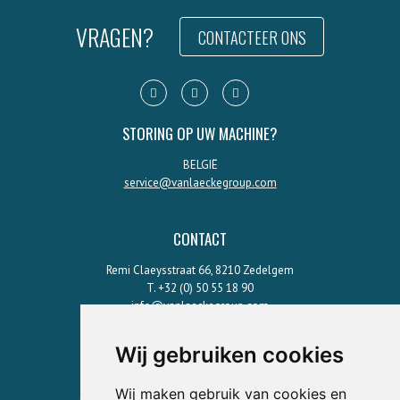
VRAGEN?
CONTACTEER ONS
STORING OP UW MACHINE?
BELGIË
service@vanlaeckegroup.com
CONTACT
Remi Claeysstraat 66, 8210 Zedelgem
T. +32 (0) 50 55 18 90
info@vanlaeckegroup.com
Wij gebruiken cookies
ONZE PRODUCTEN
Wij maken gebruik van cookies en
Breekbakken
Transportbanden